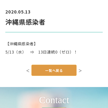
2020.05.13
沖縄県感染者
【沖縄県感染者】
5/13（水） ⇒ 13日連続0（ゼロ）！
投
稿
＜
一覧へ戻る
＞
ナ
ビ
ゲ
ー
シ
ョ
ン
Contact