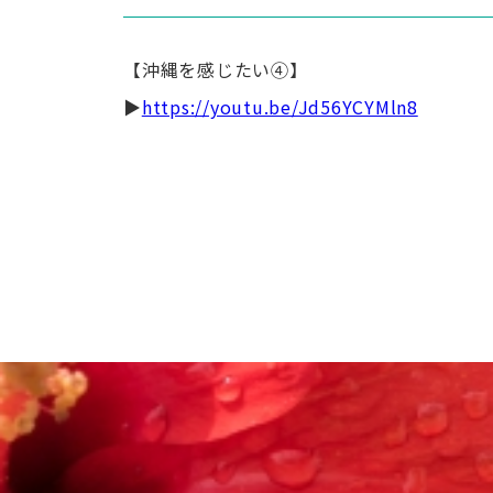
【沖縄を感じたい④】
▶
https://youtu.be/Jd56YCYMln8
投
稿
ナ
ビ
ゲ
ー
シ
ョ
ン