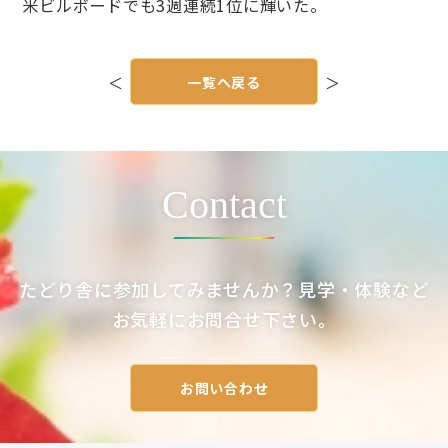
米ビルボードでも3週連続1位に輝いた。
投
稿
＜
一覧へ戻る
＞
ナ
ビ
ゲ
ー
シ
ョ
ン
Contact
たどり舎に参加してみませんか？見学・体験など
お気軽にお問合せ下さい。
お問い合わせ