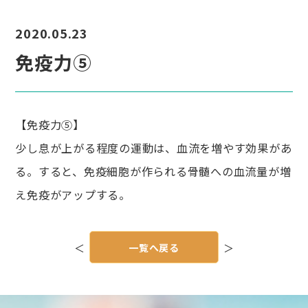
2020.05.23
免疫力⑤
【免疫力⑤】
少し息が上がる程度の運動は、血流を増やす効果があ
る。すると、免疫細胞が作られる骨髄への血流量が増
え免疫がアップする。
投
稿
＜
一覧へ戻る
＞
ナ
ビ
ゲ
ー
シ
ョ