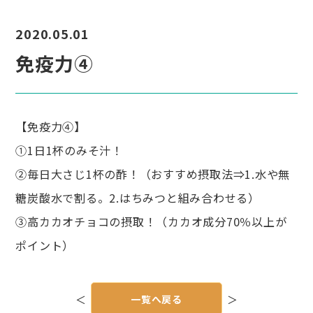
2020.05.01
免疫力④
【免疫力④】
①1日1杯のみそ汁！
②毎日大さじ1杯の酢！（おすすめ摂取法⇒1.水や無
糖炭酸水で割る。2.はちみつと組み合わせる）
③高カカオチョコの摂取！（カカオ成分70％以上が
ポイント）
投
稿
＜
一覧へ戻る
＞
ナ