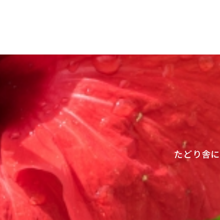
ビ
ゲ
ー
シ
ョ
ン
たどり舎に