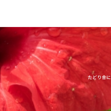
ビ
ゲ
ー
シ
ョ
ン
たどり舎に