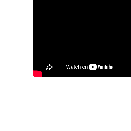
投
稿
ナ