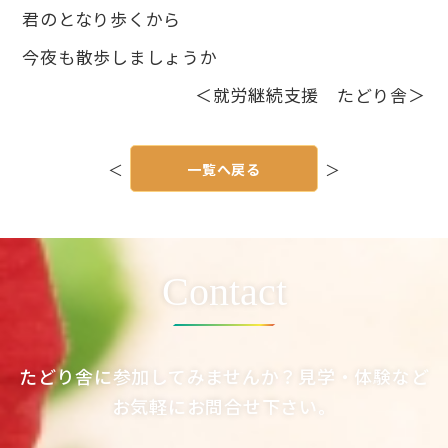
君のとなり歩くから
今夜も散歩しましょうか
＜就労継続支援 たどり舎＞
投
稿
＜
一覧へ戻る
＞
ナ
ビ
ゲ
ー
シ
ョ
ン
Contact
たどり舎に参加してみませんか？見学・体験など
お気軽にお問合せ下さい。