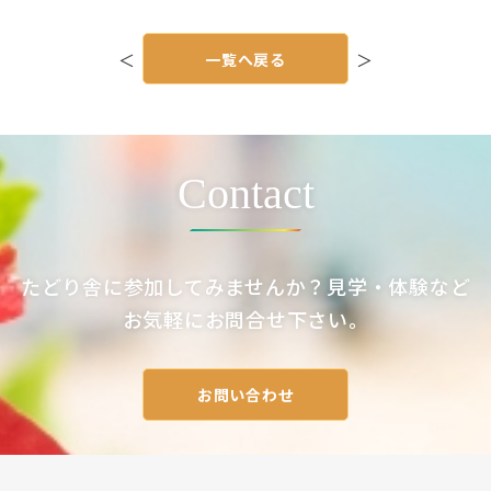
投
稿
＜
一覧へ戻る
＞
ナ
ビ
ゲ
ー
シ
ョ
ン
Contact
たどり舎に参加してみませんか？見学・体験など
お気軽にお問合せ下さい。
お問い合わせ