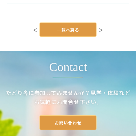
投
稿
＜
一覧へ戻る
＞
ナ
ビ
ゲ
ー
シ
ョ
ン
Contact
たどり舎に参加してみませんか？見学・体験など
お気軽にお問合せ下さい。
お問い合わせ