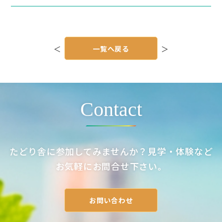
投
稿
＜
一覧へ戻る
＞
ナ
ビ
ゲ
ー
シ
ョ
ン
Contact
たどり舎に参加してみませんか？見学・体験など
お気軽にお問合せ下さい。
お問い合わせ