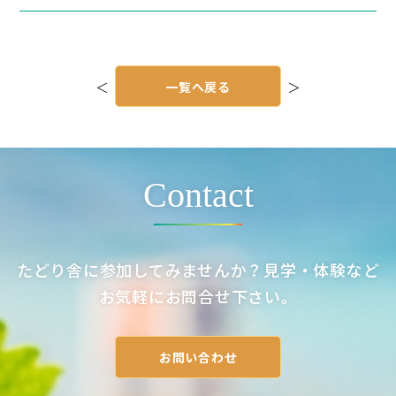
投
稿
＜
一覧へ戻る
＞
ナ
ビ
ゲ
ー
シ
ョ
ン
Contact
たどり舎に参加してみませんか？見学・体験など
お気軽にお問合せ下さい。
お問い合わせ