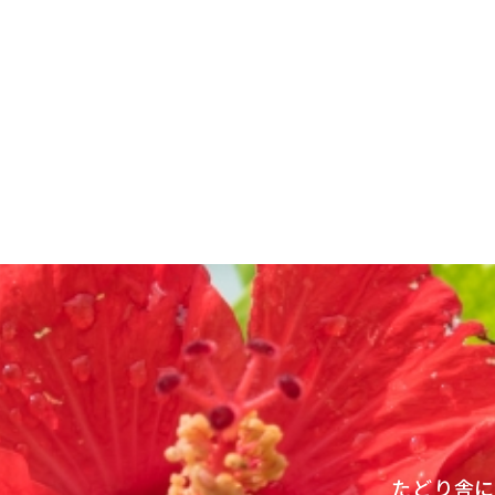
投
稿
ナ
ビ
ゲ
ー
シ
ョ
ン
たどり舎に