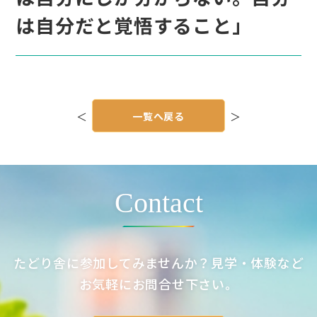
は自分だと覚悟すること」
投
稿
＜
一覧へ戻る
＞
ナ
ビ
ゲ
ー
シ
ョ
ン
Contact
たどり舎に参加してみませんか？見学・体験など
お気軽にお問合せ下さい。