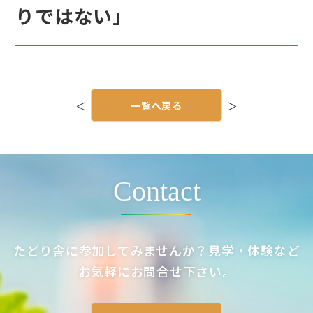
りではない」
投
稿
＜
一覧へ戻る
＞
ナ
ビ
ゲ
ー
シ
ョ
ン
Contact
たどり舎に参加してみませんか？見学・体験など
お気軽にお問合せ下さい。