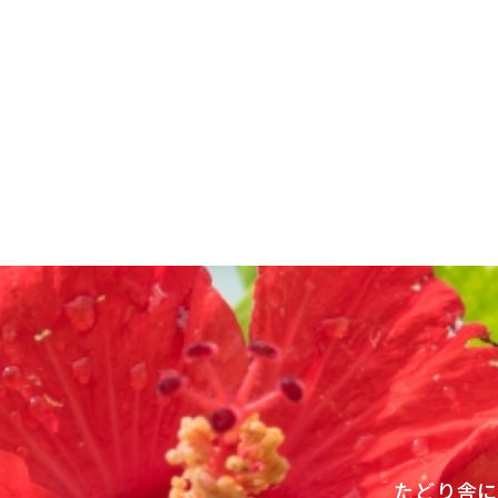
投
稿
ナ
ビ
ゲ
ー
シ
ョ
ン
たどり舎に