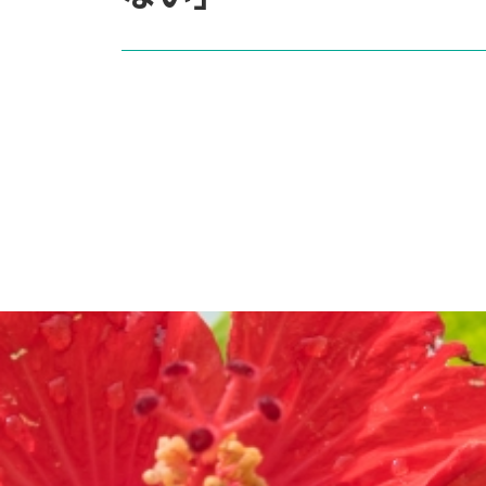
投
稿
ナ
ビ
ゲ
ー
シ
ョ
ン