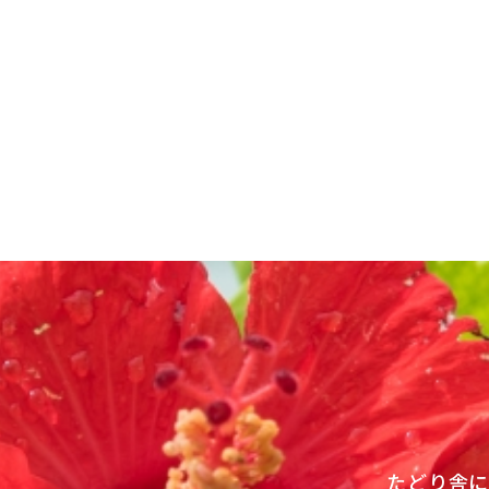
投
稿
ナ
ビ
ゲ
ー
シ
ョ
ン
たどり舎に