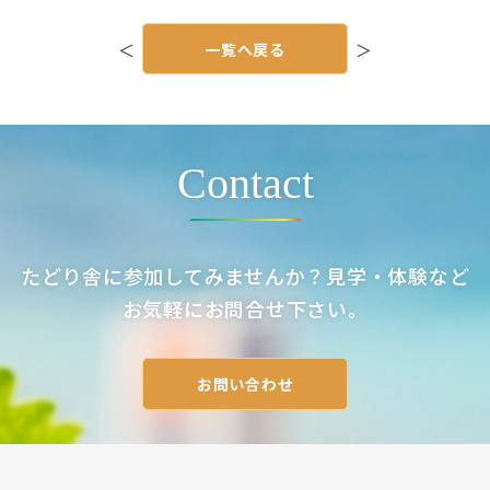
投
稿
＜
一覧へ戻る
＞
ナ
ビ
ゲ
ー
シ
ョ
ン
Contact
たどり舎に参加してみませんか？見学・体験など
お気軽にお問合せ下さい。
お問い合わせ