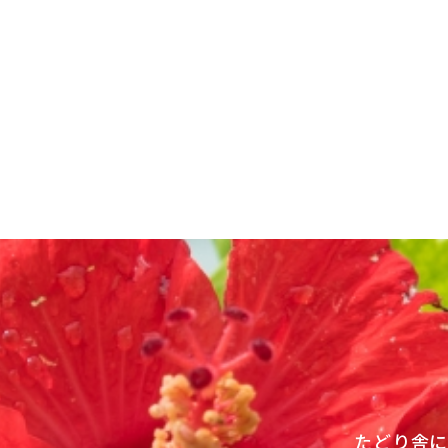
投
稿
ナ
ビ
ゲ
ー
シ
ョ
ン
たどり舎に