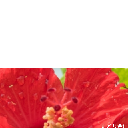
投
稿
ナ
ビ
ゲ
ー
シ
ョ
ン
たどり舎に