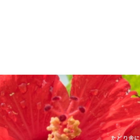
投
稿
ナ
ビ
ゲ
ー
シ
ョ
ン
たどり舎に