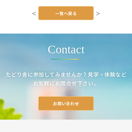
投
稿
＜
一覧へ戻る
＞
ナ
ビ
ゲ
ー
シ
ョ
ン
Contact
たどり舎に参加してみませんか？見学・体験など
お気軽にお問合せ下さい。
お問い合わせ