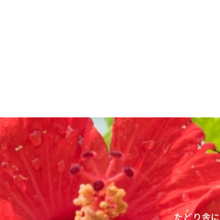
投
稿
ナ
ビ
ゲ
ー
シ
ョ
ン
たどり舎に