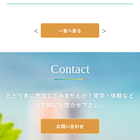
投
稿
＜
一覧へ戻る
＞
ナ
ビ
ゲ
ー
シ
ョ
ン
Contact
たどり舎に参加してみませんか？見学・体験など
お気軽にお問合せ下さい。
お問い合わせ