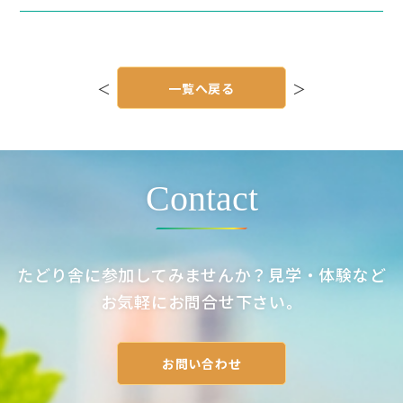
投
稿
＜
一覧へ戻る
＞
ナ
ビ
ゲ
ー
シ
ョ
ン
Contact
たどり舎に参加してみませんか？見学・体験など
お気軽にお問合せ下さい。
お問い合わせ