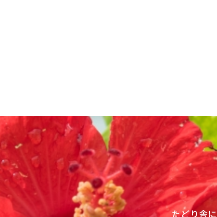
投
稿
ナ
ビ
ゲ
ー
シ
ョ
ン
たどり舎に