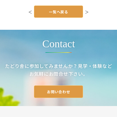
投
稿
＜
一覧へ戻る
＞
ナ
ビ
ゲ
ー
シ
ョ
ン
Contact
たどり舎に参加してみませんか？見学・体験など
お気軽にお問合せ下さい。
お問い合わせ