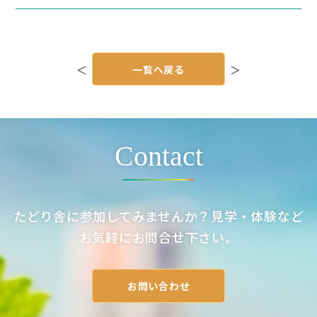
投
稿
＜
一覧へ戻る
＞
ナ
ビ
ゲ
ー
シ
ョ
ン
Contact
たどり舎に参加してみませんか？見学・体験など
お気軽にお問合せ下さい。
お問い合わせ