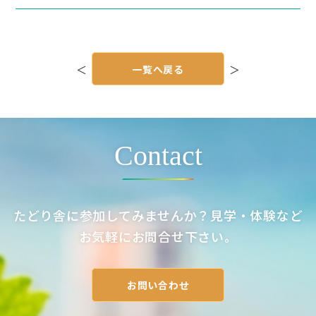
投
稿
＜
一覧へ戻る
＞
ナ
ビ
ゲ
ー
シ
ョ
ン
Contact
たどり舎に参加してみませんか？見学・体験など
お気軽にお問合せ下さい。
お問い合わせ