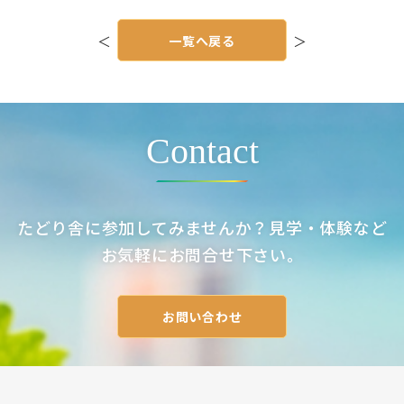
投
稿
＜
一覧へ戻る
＞
ナ
ビ
ゲ
ー
シ
ョ
ン
Contact
たどり舎に参加してみませんか？見学・体験など
お気軽にお問合せ下さい。
お問い合わせ