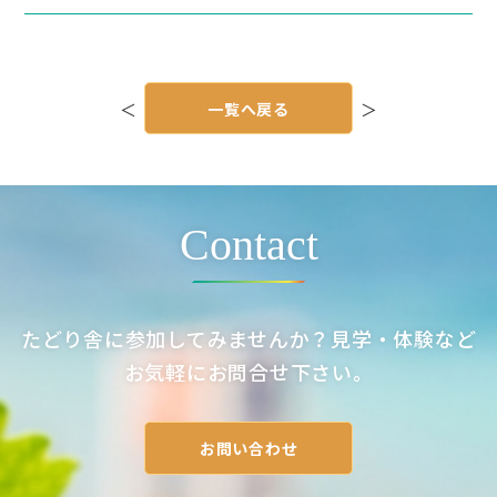
投
稿
＜
一覧へ戻る
＞
ナ
ビ
ゲ
ー
シ
ョ
ン
Contact
たどり舎に参加してみませんか？見学・体験など
お気軽にお問合せ下さい。
お問い合わせ